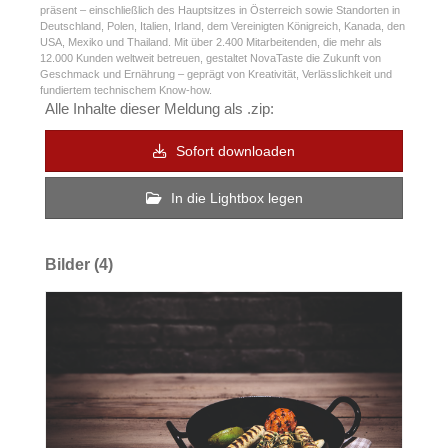
präsent – einschließlich des Hauptsitzes in Österreich sowie Standorten in
Deutschland, Polen, Italien, Irland, dem Vereinigten Königreich, Kanada, den
USA, Mexiko und Thailand. Mit über 2.400 Mitarbeitenden, die mehr als
12.000 Kunden weltweit betreuen, gestaltet NovaTaste die Zukunft von
Geschmack und Ernährung – geprägt von Kreativität, Verlässlichkeit und
fundiertem technischem Know-how.
Alle Inhalte dieser Meldung als .zip:
Sofort downloaden
In die Lightbox legen
Bilder (4)