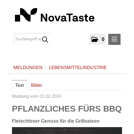
0
MELDUNGEN
MELDUNGEN
/
LEBENSMITTELINDUSTRIE
Lebensmittelindustrie
MEDIA
Text
Bilder
ÜBER UNS
Meldung vom 01.02.2024
PFLANZLICHES FÜRS BBQ
KONTAKT
Fleischloser Genuss für die Grillsaison