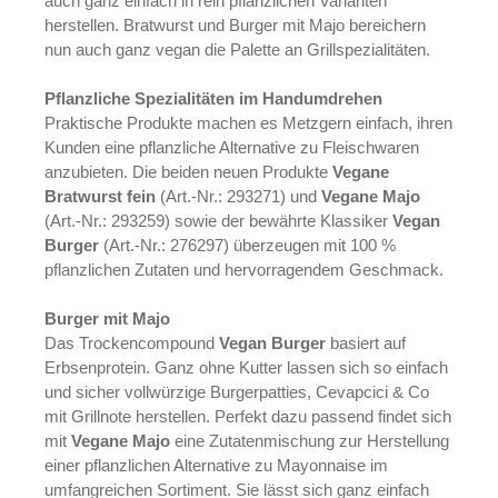
auch ganz einfach in rein pflanzlichen Varianten
herstellen. Bratwurst und Burger mit Majo bereichern
nun auch ganz vegan die Palette an Grillspezialitäten.
Pflanzliche Spezialitäten im Handumdrehen
Praktische Produkte machen es Metzgern einfach, ihren
Kunden eine pflanzliche Alternative zu Fleischwaren
anzubieten. Die beiden neuen Produkte
Vegane
Bratwurst fein
(Art.-Nr.: 293271) und
Vegane Majo
(Art.-Nr.: 293259) sowie der bewährte Klassiker
Vegan
Burger
(Art.-Nr.: 276297) überzeugen mit 100 %
pflanzlichen Zutaten und hervorragendem Geschmack.
Burger mit Majo
Das Trockencompound
Vegan Burger
basiert auf
Erbsenprotein. Ganz ohne Kutter lassen sich so einfach
und sicher vollwürzige Burgerpatties, Cevapcici & Co
mit Grillnote herstellen. Perfekt dazu passend findet sich
mit
Vegane Majo
eine Zutatenmischung zur Herstellung
einer pflanzlichen Alternative zu Mayonnaise im
umfangreichen Sortiment. Sie lässt sich ganz einfach