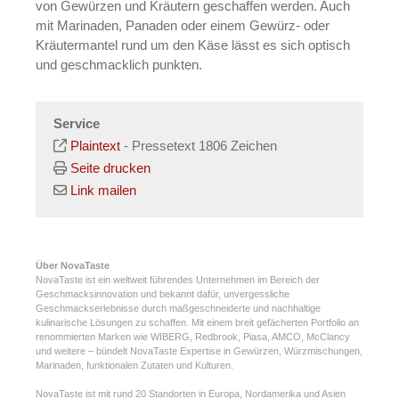
von Gewürzen und Kräutern geschaffen werden. Auch
mit Marinaden, Panaden oder einem Gewürz- oder
Kräutermantel rund um den Käse lässt es sich optisch
und geschmacklich punkten.
Service
Plaintext
-
Pressetext 1806 Zeichen
Seite drucken
Link mailen
Über NovaTaste
NovaTaste ist ein weltweit führendes Unternehmen im Bereich der
Geschmacksinnovation und bekannt dafür, unvergessliche
Geschmackserlebnisse durch maßgeschneiderte und nachhaltige
kulinarische Lösungen zu schaffen. Mit einem breit gefächerten Portfolio an
renommierten Marken wie WIBERG, Redbrook, Piasa, AMCO, McClancy
und weitere – bündelt NovaTaste Expertise in Gewürzen, Würzmischungen,
Marinaden, funktionalen Zutaten und Kulturen.
NovaTaste ist mit rund 20 Standorten in Europa, Nordamerika und Asien