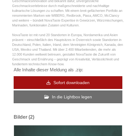
Geschmacksinnovation und bekannt dafür, unvergessliche
Geschmackserlebnisse durch maßgeschneiderte und nachhaltige
kulinarische Lösungen zu schaffen. Mit einem breit gefächerten Portfolio an
renommierten Marken wie WIBERG, Redbrook, Piasa, AMCO, McClancy
und weitere – bündelt NovaTaste Expertise in Gewürzen, Würzmischungen,
Marinaden, funktionalen Zutaten und Kulturen.
NovaTaste ist mit rund 20 Standorten in Europa, Nordamerika und Asien
präsent – einschließlich des Hauptsitzes in Österreich sowie Standorten in
Deutschland, Polen, Italien, Irland, dem Vereinigten Königreich, Kanada, den
USA, Mexiko und Thailand. Mit über 2.400 Mitarbeitenden, die mehr als
12.000 Kunden weltweit betreuen, gestaltet NovaTaste die Zukunft von
Geschmack und Ernährung – geprägt von Kreativität, Verlässlichkeit und
fundiertem technischem Know-how.
Alle Inhalte dieser Meldung als .zip:
Sofort downloaden
In die Lightbox legen
Bilder (2)