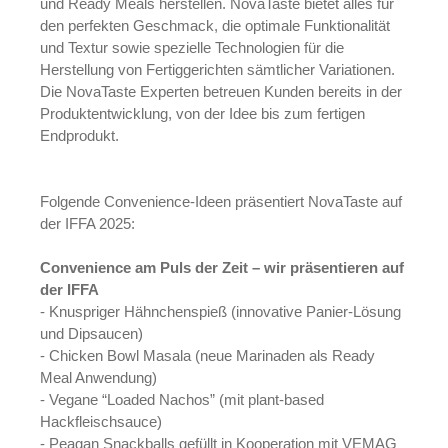
und Ready Meals herstellen. NovaTaste bietet alles für
den perfekten Geschmack, die optimale Funktionalität
und Textur sowie spezielle Technologien für die
Herstellung von Fertiggerichten sämtlicher Variationen.
Die NovaTaste Experten betreuen Kunden bereits in der
Produktentwicklung, von der Idee bis zum fertigen
Endprodukt.
Folgende Convenience-Ideen präsentiert NovaTaste auf
der IFFA 2025:
Convenience am Puls der Zeit – wir präsentieren auf
der IFFA
- Knuspriger Hähnchenspieß
(innovative Panier-Lösung
und Dipsaucen)
- Chicken Bowl
Masala
(neue Marinaden als Ready
Meal Anwendung)
- Vegane “Loaded Nachos” (mit plant-based
Hackfleischsauce)
- Peagan Snackballs gefüllt
in Kooperation mit VEMAG