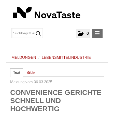
0
MELDUNGEN
MELDUNGEN
/
LEBENSMITTELINDUSTRIE
Lebensmittelindustrie
MEDIA
Text
Bilder
ÜBER UNS
Meldung vom 06.03.2025
CONVENIENCE GERICHTE
KONTAKT
SCHNELL UND
HOCHWERTIG