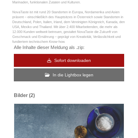
Marinaden, funktionalen Zutaten und Kulturen.
NovaTaste ist mit rund 20 Standorten in Europa, Nordamerika und Asien
präsent – einschließlich des Hauptsitzes in Österreich sowie Standorten in
Deutschland, Polen, Italien, Irland, dem Vereinigten Königreich, Kanada, den
USA, Mexiko und Thailand. Mit über 2.400 Mitarbeitenden, die mehr als
12.000 Kunden weltweit betreuen, gestaltet NovaTaste die Zukunft von
Geschmack und Ernährung – geprägt von Kreativität, Verlässlichkeit und
fundiertem technischem Know-how.
Alle Inhalte dieser Meldung als .zip:
Sofort downloaden
In die Lightbox legen
Bilder (2)