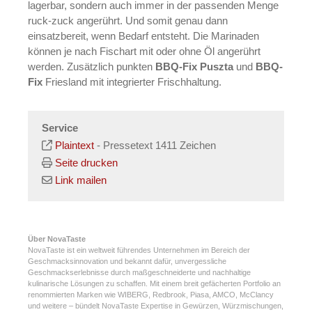
lagerbar, sondern auch immer in der passenden Menge
ruck-zuck angerührt. Und somit genau dann
einsatzbereit, wenn Bedarf entsteht. Die Marinaden
können je nach Fischart mit oder ohne Öl angerührt
werden. Zusätzlich punkten
BBQ-Fix Puszta
und
BBQ-
Fix
Friesland mit integrierter Frischhaltung.
Service
Plaintext
-
Pressetext 1411 Zeichen
Seite drucken
Link mailen
Über NovaTaste
NovaTaste ist ein weltweit führendes Unternehmen im Bereich der
Geschmacksinnovation und bekannt dafür, unvergessliche
Geschmackserlebnisse durch maßgeschneiderte und nachhaltige
kulinarische Lösungen zu schaffen. Mit einem breit gefächerten Portfolio an
renommierten Marken wie WIBERG, Redbrook, Piasa, AMCO, McClancy
und weitere – bündelt NovaTaste Expertise in Gewürzen, Würzmischungen,