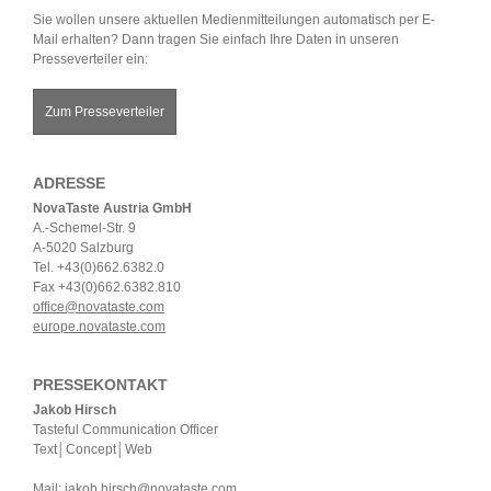
Sie wollen unsere aktuellen Medienmitteilungen automatisch per E-
Mail erhalten? Dann tragen Sie einfach Ihre Daten in unseren
Presseverteiler ein:
Zum Presseverteiler
ADRESSE
NovaTaste Austria GmbH
A.-Schemel-Str. 9
A-5020 Salzburg
Tel. +43(0)662.6382.0
Fax +43(0)662.6382.810
office@novataste.com
europe.novataste.com
PRESSEKONTAKT
Jakob Hirsch
Tasteful Communication Officer
Text│Concept│Web
Mail:
jakob.hirsch@novataste.com