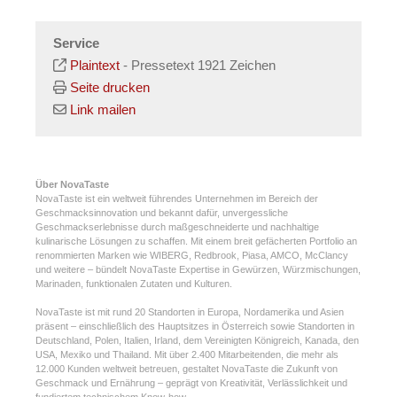
Service
Plaintext
-
Pressetext 1921 Zeichen
Seite drucken
Link mailen
Über NovaTaste
NovaTaste ist ein weltweit führendes Unternehmen im Bereich der
Geschmacksinnovation und bekannt dafür, unvergessliche
Geschmackserlebnisse durch maßgeschneiderte und nachhaltige
kulinarische Lösungen zu schaffen. Mit einem breit gefächerten Portfolio an
renommierten Marken wie WIBERG, Redbrook, Piasa, AMCO, McClancy
und weitere – bündelt NovaTaste Expertise in Gewürzen, Würzmischungen,
Marinaden, funktionalen Zutaten und Kulturen.
NovaTaste ist mit rund 20 Standorten in Europa, Nordamerika und Asien
präsent – einschließlich des Hauptsitzes in Österreich sowie Standorten in
Deutschland, Polen, Italien, Irland, dem Vereinigten Königreich, Kanada, den
USA, Mexiko und Thailand. Mit über 2.400 Mitarbeitenden, die mehr als
12.000 Kunden weltweit betreuen, gestaltet NovaTaste die Zukunft von
Geschmack und Ernährung – geprägt von Kreativität, Verlässlichkeit und
fundiertem technischem Know-how.