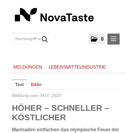
0
MELDUNGEN
MELDUNGEN
/
LEBENSMITTELINDUSTRIE
Lebensmittelindustrie
MEDIA
Text
Bilder
ÜBER UNS
Meldung vom 04.07.2024
HÖHER – SCHNELLER –
KONTAKT
KÖSTLICHER
Marinaden entfachen das olympische Feuer der