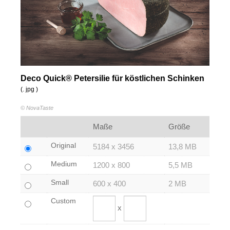
Deco Quick® Petersilie für köstlichen Schinken
(. jpg )
© NovaTaste
Maße
Größe
Original
5184 x 3456
13,8 MB
Medium
1200 x 800
5,5 MB
Small
600 x 400
2 MB
Custom
x