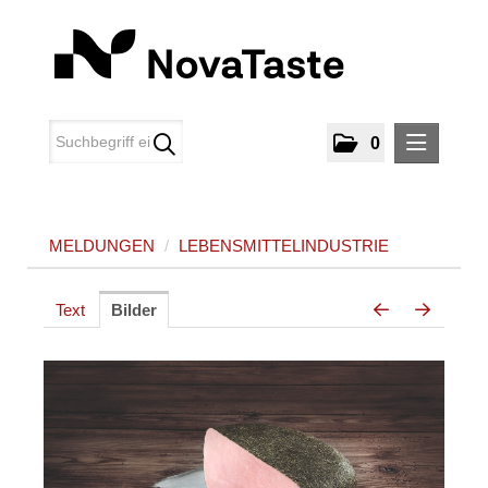
0
MELDUNGEN
MELDUNGEN
/
LEBENSMITTELINDUSTRIE
Lebensmittelindustrie
MEDIA
Text
Bilder
ÜBER UNS
KONTAKT