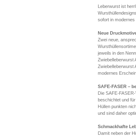
Leberwurst ist her
Wursthüllendesigns
sofort in modernes
Neue Druckmotiv
Zwei neue, anspre
Wursthüllensortime
jeweils in den Nenn
Zwiebelleberwurst A
Zwiebelleberwurst A
modernes Erscheinu
SAFE-FASER – be
Die SAFE-FASER-Vis
beschichtet und f
Hüllen punkten nic
und sind daher opti
Schmackhafte Le
Damit neben der Hü