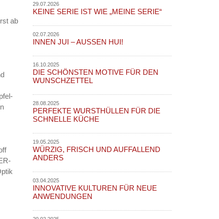
29.07.2026
KEINE SERIE IST WIE „MEINE SERIE“
rst ab
02.07.2026
INNEN JUI – AUSSEN HUI!
16.10.2025
DIE SCHÖNSTEN MOTIVE FÜR DEN
nd
WUNSCHZETTEL
pfel-
28.08.2025
in
PERFEKTE WURSTHÜLLEN FÜR DIE
SCHNELLE KÜCHE
19.05.2025
WÜRZIG, FRISCH UND AUFFALLEND
ff
ANDERS
SER-
ptik
03.04.2025
INNOVATIVE KULTUREN FÜR NEUE
ANWENDUNGEN
20.02.2025