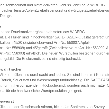
rlich schmackhaft und bietet delikaten Genuss. Zwei neue WIBERG
 packen feinste Apfel-Zwiebelleberwurst und würzige Zwiebelleberwu
 Design.
e
chende Druckmotive ergänzen ab sofort das WIBERG
nt. Die Hüllen sind in hochwertiger SAFE-FASER-Qualität gefertigt u
kalibern 45/20 (Zwiebelleberwurst Art.-Nr.: 558907, Apfel-
rt.-Nr.: 558908) und 45/gerafft (Zwiebelleberwurst Art.-Nr.: 558902, A
rt.-Nr.: 558903) erhältlich. Die neuen Wursthüllen bestechen durch e
ngsbild. Die Endlosmotive sind einseitig bedruckt.
währt sicher
kosehüllen sind durchdacht und sicher. Sie sind innen mit Kunststo
ür Rauch, Sauerstoff und Wasserdampf undurchlässig. Die SAFE-FA
ht nur mit hervorragendem Rückschrumpf, sondern auch mit matter O
mal für die handwerkliche Wurstproduktion geeignet.
berwurst
lle auch der Geschmack stimmt, bietet das Sortiment von Savory