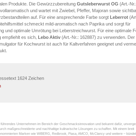
malen Produkte. Die Gewürzzubereitung
Gutsleberwurst OG
(Art.-Nr.
ollaromatisch und wartet mit Zwiebel, Pfeffer, Majoran sowie sichtb
zbestandteilen auf. Für eine ansprechende Farbe sorgt
Leberrot
(Art
ehilfsmittel schmeckt mild-aromatisch nach Paprika und sorgt für
ng und optimale Umrötung bei Leberstreichwurst. Für eine optimale Fe
empfiehlt es sich,
Lebo Aktiv
(Art.-Nr.: 162887) zu verwenden. Der
mulgator für Kochwurst ist auch für Kaltverfahren geeignet und verme
ukt.
essetext 1624 Zeichen
n
it führendes Unternehmen im Bereich der Geschmacksinnovation und bekannt dafür, unverge
ch maßgeschneiderte und nachhaltige kulinarische Lösungen zu schaffen. Mit einem breit
 renommierten Marken wie WIBERG, Redbrook, Piasa, AMCO, McClancy und weitere – bündel