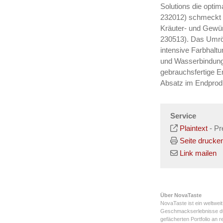
Solutions die opti
232012) schmeckt v
Kräuter- und Gewür
230513). Das Umröt
intensive Farbhaltu
und Wasserbindung 
gebrauchsfertige E
Absatz im Endprod
Service
Plaintext
-
Pr
Seite drucke
Link mailen
Über NovaTaste
NovaTaste ist ein weltwe
Geschmackserlebnisse dur
gefächerten Portfolio an