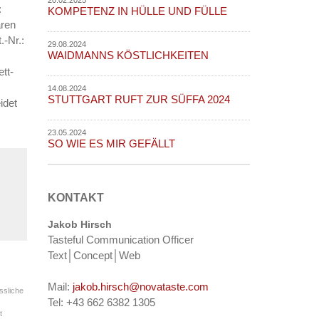
:
KOMPETENZ IN HÜLLE UND FÜLLE
aren
.-Nr.:
29.08.2024
WAIDMANNS KÖSTLICHKEITEN
tt-
14.08.2024
STUTTGART RUFT ZUR SÜFFA 2024
idet
23.05.2024
SO WIE ES MIR GEFÄLLT
KONTAKT
Jakob Hirsch
Tasteful Communication Officer
Text│Concept│Web
Mail:
jakob.hirsch@novataste.com
ssliche
Tel: +43 662 6382 1305
t