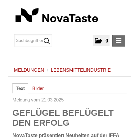
0
MELDUNGEN
MELDUNGEN
/
LEBENSMITTELINDUSTRIE
Lebensmittelindustrie
MEDIA
Text
Bilder
ÜBER UNS
Meldung vom 21.03.2025
GEFLÜGEL BEFLÜGELT
KONTAKT
DEN ERFOLG
NovaTaste präsentiert Neuheiten auf der IFFA