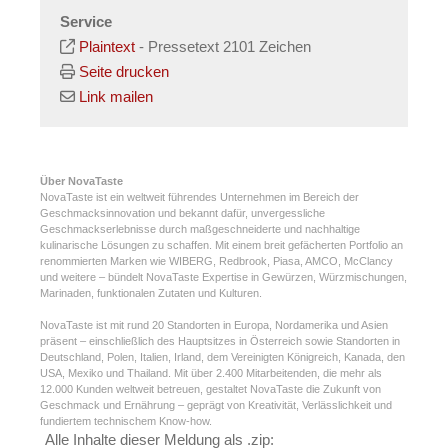
Service
Plaintext
-
Pressetext 2101 Zeichen
Seite drucken
Link mailen
Über NovaTaste
NovaTaste ist ein weltweit führendes Unternehmen im Bereich der
Geschmacksinnovation und bekannt dafür, unvergessliche
Geschmackserlebnisse durch maßgeschneiderte und nachhaltige
kulinarische Lösungen zu schaffen. Mit einem breit gefächerten Portfolio an
renommierten Marken wie WIBERG, Redbrook, Piasa, AMCO, McClancy
und weitere – bündelt NovaTaste Expertise in Gewürzen, Würzmischungen,
Marinaden, funktionalen Zutaten und Kulturen.
NovaTaste ist mit rund 20 Standorten in Europa, Nordamerika und Asien
präsent – einschließlich des Hauptsitzes in Österreich sowie Standorten in
Deutschland, Polen, Italien, Irland, dem Vereinigten Königreich, Kanada, den
USA, Mexiko und Thailand. Mit über 2.400 Mitarbeitenden, die mehr als
12.000 Kunden weltweit betreuen, gestaltet NovaTaste die Zukunft von
Geschmack und Ernährung – geprägt von Kreativität, Verlässlichkeit und
fundiertem technischem Know-how.
Alle Inhalte dieser Meldung als .zip: